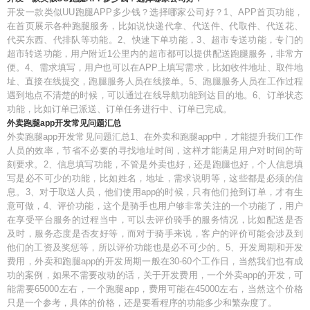
开发一款类似UU跑腿APP多少钱？选择哪家公司好？1、APP首页功能，
在首页展示各种跑腿服务，比如说快递代拿、代送件、代取件、代送花、
代买东西、代排队等功能。2、快速下单功能，3、超市专送功能，专门的
超市转送功能，用户附近1公里内的超市都可以提供配送跑腿服务，非常方
便。4、需求填写，用户也可以在APP上填写需求，比如收件地址、取件地
址、直接在线提交，跑腿服务人员在线接单。5、跑腿服务人员在工作过程
遇到地点不清楚的时候，可以通过在线导航功能到达目的地。6、订单状态
功能，比如订单已派送、订单任务进行中、订单已完成。
外卖跑腿app开发常见问题汇总
外卖跑腿app开发常见问题汇总1、在外卖和跑腿app中，才能提升我们工作
人员的效率，节省不必要的寻找地址时间，这样才能满足用户对时间的苛
刻要求。2、信息填写功能，不管是外卖也好，还是跑腿也好，个人信息填
写是必不可少的功能，比如姓名，地址，需求说明等，这些都是必须的信
息。3、对于取送人员，他们使用app的时候，只有他们抢到订单，才有生
意可做，4、评价功能，这个是骑手也用户够非常关注的一个功能了，用户
在享受平台服务的过程当中，可以去评价骑手的服务情况，比如配送是否
及时，服务态度是否友好等，而对于骑手来说，客户的评价可能会涉及到
他们的工资及奖惩等，所以评价功能也是必不可少的。5、开发周期和开发
费用，外卖和跑腿app的开发周期一般在30-60个工作日，当然我们也有成
功的案例，如果不需要改动的话，关于开发费用，一个外卖app的开发，可
能需要65000左右，一个跑腿app，费用可能在45000左右，当然这个价格
只是一个参考，具体的价格，还是要看程序的功能多少和繁杂度了。