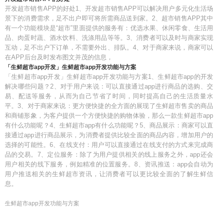
开发超市销售APP的好处1、开发超市销售APP可以解决用户多元化生活场
景下的消费需求，足不出户即可将所需商品送到家。2、超市销售APP其中
有一个功能模块是“超市”里面提供的服务有：优选水果、休闲零食、生活用
品、肉蛋时蔬、酒水饮料、洗涤用品等等。3、消费者可以及时与商家实现
互动，足不出户下订单，不需要外出、排队。4、对于商家来说，商家可以
在APP后台及时发布图文并茂的信息，
「生鲜超市app开发」生鲜超市app开发功能与方案
「生鲜超市app开发」生鲜超市app开发功能与方案1、生鲜超市app的开发
解决哪些问题？2、对于用户来说：可以直接通过app进行商品的选购、交
易、配送等服务，从而为自己节省了时间，同时提高自己的生活质量水
平。3、对于商家来说：更方便快捷的全方面的展现了生鲜超市售卖的商品
和商铺形象，为客户提供一个方便快捷的购物体验，那么一款生鲜超市app
有什么功能呢？4、生鲜超市app有什么功能呢？5、商品展示：商家可以直
接通过app进行商品展示，为消费者提供比较全面的商品内容，增加用户的
选择的可能性。6、在线支付：用户可以直接通过在线支付的方式来完成商
品的交易。7、定位服务：除了为用户提供相关的线上服务之外，app还会
用户相关的线下服务，例如精准的位置服务。8、资讯推送：app会自动为
用户推送相关的生鲜超市资讯，让消费者可以更比较全面的了解生鲜信
息。
生鲜超市app开发功能与方案