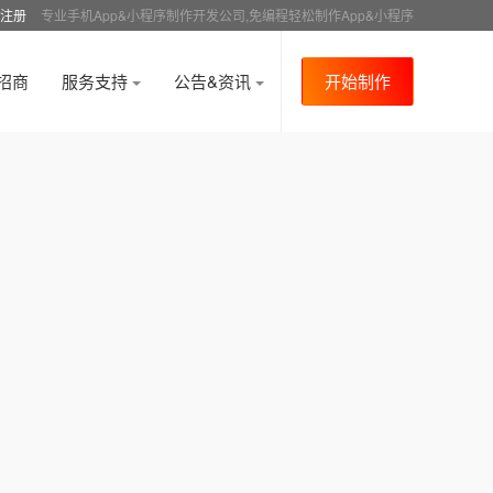
注册
专业手机App&小程序制作开发公司,免编程轻松制作App&小程序
招商
服务支持
公告&资讯
开始制作