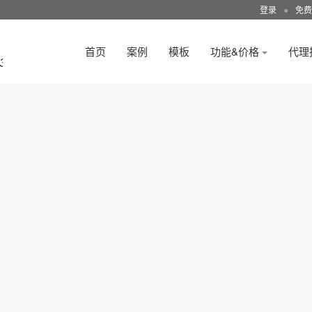
登录
●
免费
首页
案例
模板
功能&价格
代理
3