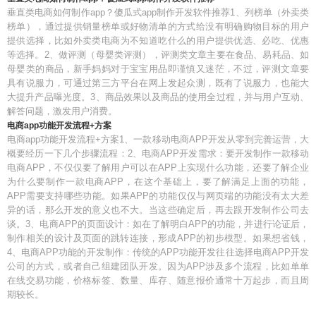
垂直类电商如何制作app？傻瓜式app制作开发软件推荐1、列榜单（外卖类
榜单），通过提供销量榜单或好物清单的方式给没有明确购物目标的用户
提供选择，比如外卖类电商为不知道吃什么的用户提供优选、必吃、优惠
等选择。2、做评测（母婴类评测），评测类文章主要在食品、易耗品、如
母婴类的商品，新手妈妈对于宝宝用品即谨慎又迷茫，不过，评测文章要
具有说服力，可通过第三方平台在网上发起众测，既有了说服力，也能大
大提升产品曝光度。3、商品效果以及商品的使用全过程，并与用户互动、
解答问题，激发用户消费。
电商app功能开发流程+方案
电商app功能开发流程+方案1、一款移动电商APP开发从零到完善运营，大
概要经历一下几个步骤流程：2、电商APP开发需求：要开发制作一款移动
电商APP，不仅仅要了解用户可以在APP上实现什么功能，还要了解企业
为什么要制作一款电商APP，在这个基础上，要了解满足上面的功能，
APP需要支持哪些功能。如果APP的功能仅仅与网页端的功能没有太大差
异的话，那么开发的意义也不大。当这些确定后，再去跟开发制作公司去
谈。3、电商APP的页面设计：如在了解明白APP的功能，并进行论证后，
制作相关的设计及页面的跳转连接，形成APP的初步模型。如果想省钱，
4、电商APP功能的开发制作：传统的APP功能开发往往选择电商APP开发
公司的方式，或者自己组建团队开发。因为APP涉及多个流程，比如单单
在线交易功能，价格标签、数量、库存、随意报价通常十万起步，而且周
期较长。