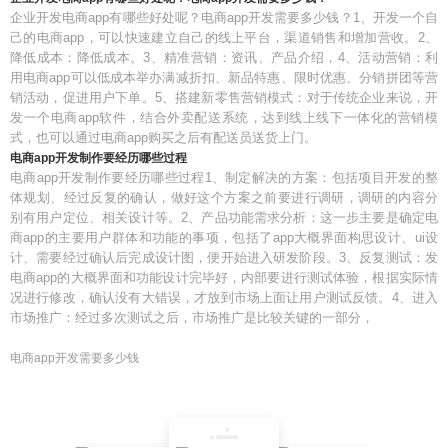
企业开发电商app有哪些好处呢？电商app开发需要多少钱？1、开发一个自
己的电商app，可以快速建立自己的线上平台，渠道销售和增加营收。2、
降低成本：降低成本。3、精准营销：资讯、产品介绍，4、活动营销：利
用电商app可以低成本举办满减折扣、新品特惠、限时优惠、分销拼团等营
销活动，促进用户下单。5、搭建新零售营销模式：对于传统企业来说，开
发一个电商app软件，结合外卖配送系统，达到线上线下一体化的营销模
式，也可以通过电商app购买之后有配送员送货上门。
电商app开发制作要经历哪些过程
电商app开发制作要经历哪些过程1、制定解决的方案：包括项目开发的整
体规划、经过反复的确认，做好这个方案之前要进行调研，调研的内容分
别有用户定位、相关设计等。2、产品功能需求分析：这一步主要是确定电
商app的主要用户群体和功能的事项，包括了app大概界面构思设计、ui设
计、需要经过确认后完成设计图，便开始进入研发阶段。3、反复测试：发
电商app的大概界面和功能设计完毕好，内部要进行测试体验，根据实际情
况进行修改，确认没有大错误，才放到市场上面让用户测试反馈。4、进入
市场推广：经过多次测试之后，市场推广是比较关键的一部分，
电商app开发需要多少钱