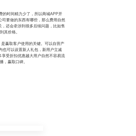
费的时间精力少了，所以商城APP开
公司要做的东西有哪些，那么费用自然
关，还会牵涉到很多后续问题，比如售
响到其价格。
务，是赢取客户使用的关键。可以自营产
p内也可以设置新人礼包，新用户立减
多享受折扣优惠越大用户自然不容易流
播，赢取口碑。