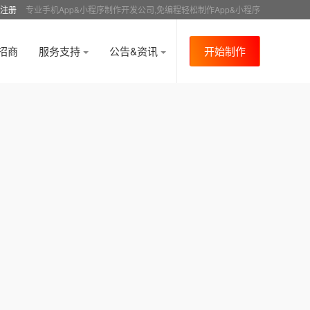
注册
专业手机App&小程序制作开发公司,免编程轻松制作App&小程序
招商
服务支持
公告&资讯
开始制作