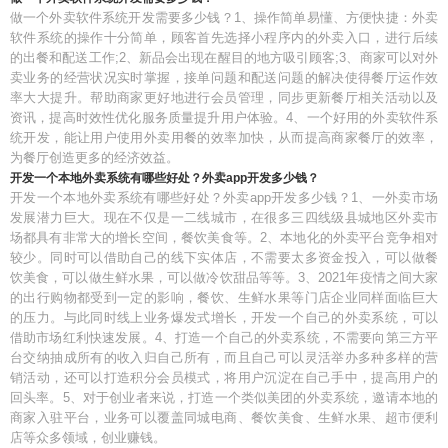
做一个外卖软件系统开发需要多少钱？1、操作简单易懂、方便快捷：外卖
软件系统的操作十分简单，顾客首先选择小程序内的外卖入口，进行后续
的出餐和配送工作;2、新品会出现在醒目的地方吸引顾客;3、商家可以对外
卖业务的经营状况实时掌握，接单问题和配送问题的解决使得餐厅运作效
率大大提升。帮助商家更好地进行会员管理，同步更新餐厅相关活动以及
资讯，提高时效性优化服务质量提升用户体验。4、一个好用的外卖软件系
统开发，能让用户使用外卖用餐的效率加快，从而提高商家餐厅的效率，
为餐厅创造更多的经济效益。
开发一个本地外卖系统有哪些好处？外卖app开发多少钱？
开发一个本地外卖系统有哪些好处？外卖app开发多少钱？1、一外卖市场
发展潜力巨大。现在不仅是一二线城市，在很多三四线级县城地区外卖市
场都具有非常大的增长空间，餐饮美食等。2、本地化的外卖平台竞争相对
较少。同时可以借助自己的线下实体店，不需要太多资金投入，可以做餐
饮美食，可以做生鲜水果，可以做冷饮甜品等等。3、2021年疫情之间大家
的出行购物都受到一定的影响，餐饮、生鲜水果等门店企业同样面临巨大
的压力。与此同时线上业务爆发式增长，开发一个自己的外卖系统，可以
借助市场红利快速发展。4、打造一个自己的外卖系统，不需要向第三方平
台交纳抽成所有的收入归自己所有，而且自己可以灵活举办多种多样的营
销活动，还可以打造积分会员模式，将用户沉淀在自己手中，提高用户的
回头率。5、对于创业者来说，打造一个类似美团的外卖系统，邀请本地的
商家入驻平台，业务可以覆盖同城电商、餐饮美食、生鲜水果、超市便利
店等众多领域，创业赚钱。