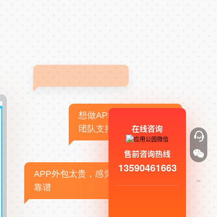
想做APP，但没有技术
在线咨询
团队支持
售前咨询热线
13590461663
APP外包太贵，感觉不
靠谱