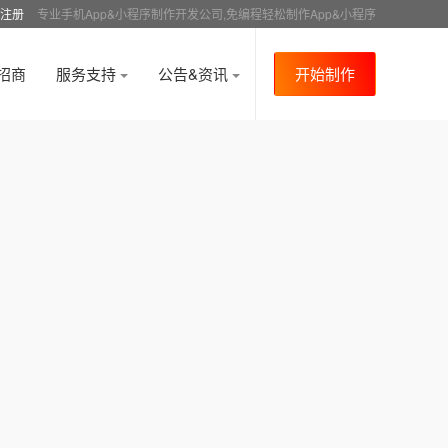
注册
专业手机App&小程序制作开发公司,免编程轻松制作App&小程序
招商
服务支持
公告&资讯
开始制作