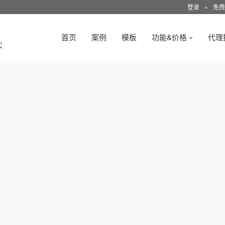
登录
●
免费
首页
案例
模板
功能&价格
代理
3