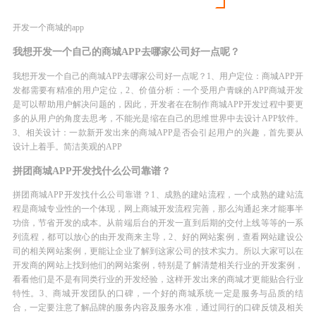
开发一个商城的app
我想开发一个自己的商城APP去哪家公司好一点呢？
我想开发一个自己的商城APP去哪家公司好一点呢？1、用户定位：商城APP开
发都需要有精准的用户定位，2、价值分析：一个受用户青睐的APP商城开发
是可以帮助用户解决问题的，因此，开发者在在制作商城APP开发过程中要更
多的从用户的角度去思考，不能光是缩在自己的思维世界中去设计APP软件。
3、相关设计：一款新开发出来的商城APP是否会引起用户的兴趣，首先要从
设计上着手。简洁美观的APP
拼团商城APP开发找什么公司靠谱？
拼团商城APP开发找什么公司靠谱？1、成熟的建站流程，一个成熟的建站流
程是商城专业性的一个体现，网上商城开发流程完善，那么沟通起来才能事半
功倍，节省开发的成本。从前端后台的开发一直到后期的交付上线等等的一系
列流程，都可以放心的由开发商来主导，2、好的网站案例，查看网站建设公
司的相关网站案例，更能让企业了解到这家公司的技术实力。所以大家可以在
开发商的网站上找到他们的网站案例，特别是了解清楚相关行业的开发案例，
看看他们是不是有同类行业的开发经验，这样开发出来的商城才更能贴合行业
特性。3、商城开发团队的口碑，一个好的商城系统一定是服务与品质的结
合，一定要注意了解品牌的服务内容及服务水准，通过同行的口碑反馈及相关