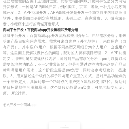
在已经稳稳的占据了主流的位置。而移动端的商城开发同样也是分为两站
开发形式，一种是APP商城开发，例如淘宝、京东、考拉;一种是小程序商
城开发，2、APP商城开发，APP商城开发是开发一个独立自主的移动应用
软件，主要是由自身制定商城规则。店铺上架、商家缴费、3、微商城开
发，小程序来进行的商城开发形式，
商城平台开发：百货商城app开发流程和费用介绍
商城平台开发：百货商城app开发流程和费用介绍1、产品需求分析，用来
明确产品目标和用户需求。需求可来自客户（外包软件）、来自用户（自
有产品）。其中客户/用户，根据不同类型又可细分为个人用户、企业用户
等。这里面主要解决做什么的问题，配对的人员有项目经理、2、APP功能
定义，用来明确功能规格和内容，通过对产品需求的分析，pm可以提取出
需要落地的功能点，不一定非常细致，但是可通过这些功能来达到产品目
标和满足用户需求，这个阶段主要是pm负责，同时会参考研发的一些建
议。3、用来描述这个软件的样子和与用户交互的方式。是对产品功能点的
一个细致定义，具体到每一个功能点的用户交互流程和使用路径。所达到
的目标是软件可用和易用，这个阶段仍然是pm负责，可能包括交互设计
师、UI设计师。
怎么开发一个商城app