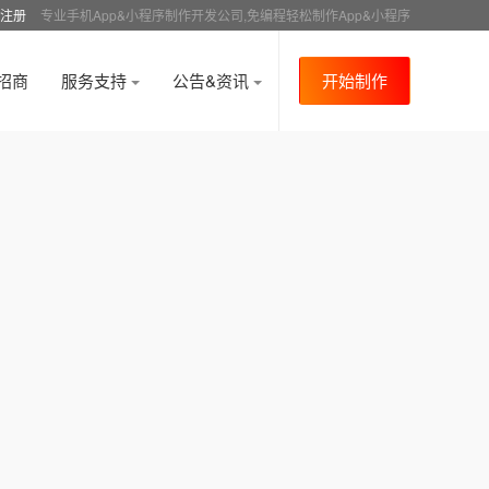
注册
专业手机App&小程序制作开发公司,免编程轻松制作App&小程序
招商
服务支持
公告&资讯
开始制作