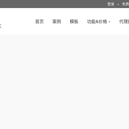
登录
●
免费
首页
案例
模板
功能&价格
代理
3