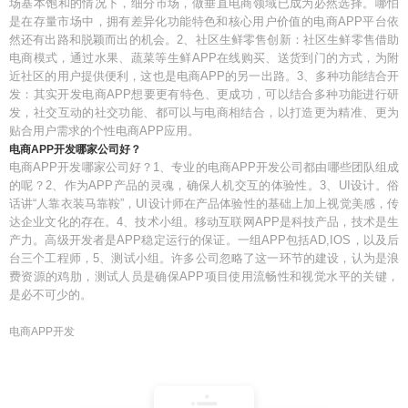
场基本饱和的情况下，细分市场，做垂直电商领域已成为必然选择。哪怕
是在存量市场中，拥有差异化功能特色和核心用户价值的电商APP平台依
然还有出路和脱颖而出的机会。2、社区生鲜零售创新：社区生鲜零售借助
电商模式，通过水果、蔬菜等生鲜APP在线购买、送货到门的方式，为附
近社区的用户提供便利，这也是电商APP的另一出路。3、多种功能结合开
发：其实开发电商APP想要更有特色、更成功，可以结合多种功能进行研
发，社交互动的社交功能、都可以与电商相结合，以打造更为精准、更为
贴合用户需求的个性电商APP应用。
电商APP开发哪家公司好？
电商APP开发哪家公司好？1、专业的电商APP开发公司都由哪些团队组成
的呢？2、作为APP产品的灵魂，确保人机交互的体验性。3、UI设计。俗
话讲“人靠衣装马靠鞍”，UI设计师在产品体验性的基础上加上视觉美感，传
达企业文化的存在。4、技术小组。移动互联网APP是科技产品，技术是生
产力。高级开发者是APP稳定运行的保证。一组APP包括AD,IOS，以及后
台三个工程师，5、测试小组。许多公司忽略了这一环节的建设，认为是浪
费资源的鸡肋，测试人员是确保APP项目使用流畅性和视觉水平的关键，
是必不可少的。
电商APP开发