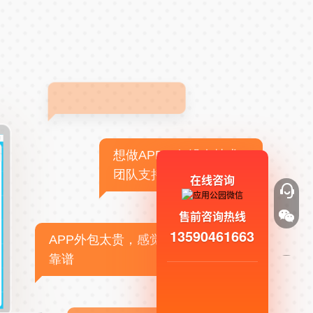
想做APP，但没有技术
团队支持
在线咨询
售前咨询热线
13590461663
APP外包太贵，感觉不
靠谱