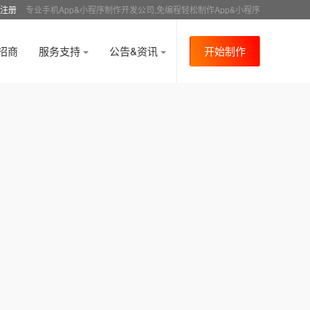
注册
专业手机App&小程序制作开发公司,免编程轻松制作App&小程序
招商
服务支持
公告&资讯
开始制作