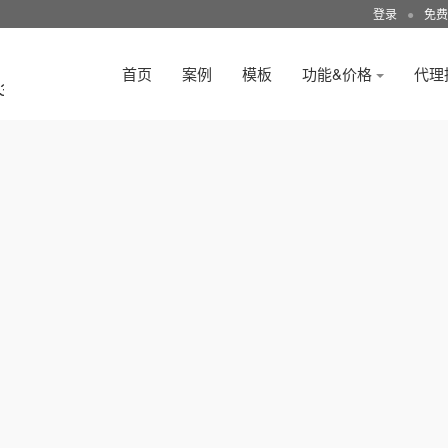
登录
●
免费
首页
案例
模板
功能&价格
代理
3