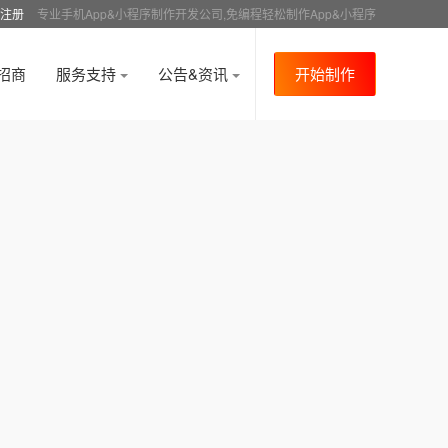
注册
专业手机App&小程序制作开发公司,免编程轻松制作App&小程序
招商
服务支持
公告&资讯
开始制作