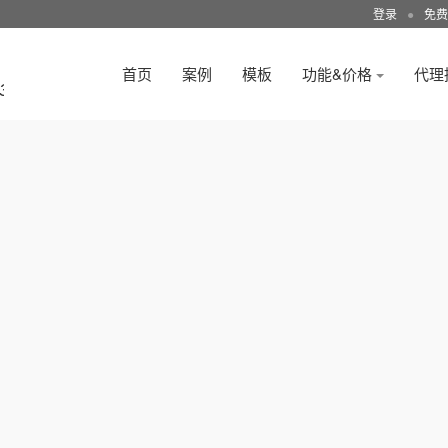
登录
●
免费
首页
案例
模板
功能&价格
代理
3