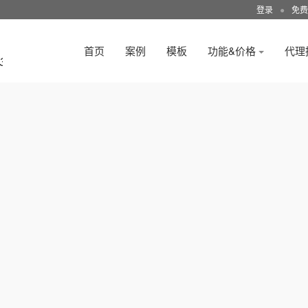
登录
●
免费
首页
案例
模板
功能&价格
代理
3