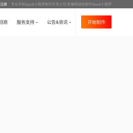
注册
专业手机App&小程序制作开发公司,免编程轻松制作App&小程序
招商
服务支持
公告&资讯
开始制作