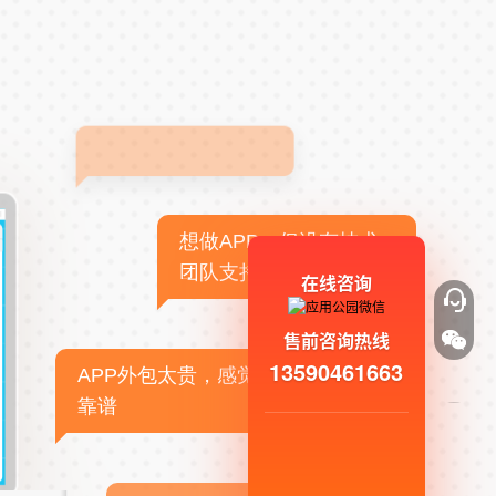
想做APP，但没有技术
团队支持
在线咨询
售前咨询热线
13590461663
APP外包太贵，感觉不
靠谱