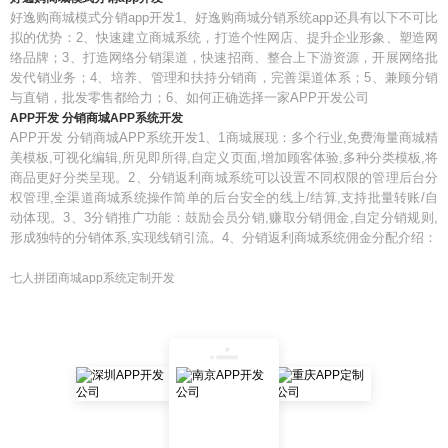
好逸购商城模式分销app开发1、好逸购商城分销系统app还具有以下不可比
拟的优势：2、快速建立商城系统，打造个性网店、提升企业形象、塑造网
络品牌；3、打造网络分销渠道，快速招商、整合上下游资源，开展网络批
发代销业务；4、培养、管理和扶持分销商，完善渠道体系；5、兼顾分销
与直销，批发零售都给力；6、如何正确选择一家APP开发公司
APP开发 分销商城APP系统开发
APP开发 分销商城APP系统开发1、1商城展现：多个行业,免费海量商城精
美模板,可视化编辑,所见即所得,自定义页面,增加顾客体验,多种分类模板,将
商品更好分类呈现。2、分销返利商城系统可以设置不同权限的管理后台分
权管理,全渠道商城系统操作简单的后台安全的线上/结算,支持批量转账/自
动体现。3、3分销推广功能：鼓励会员分销,赚取分销佣金,自定分销规则,
形成独特的分销体系,实现线销引流。4、分销返利商城系统佣金分配介绍：
七人拼团商城app系统定制开发