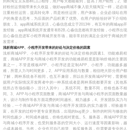
到和淘宝京东那样口口相传，用户每天都能看到，提高了用户粘性，2、做
好粉丝运营能带来长久收益，做好app商城不像入驻天猫淘宝一样，还必须
注重粉丝运营，提高转化率，而是粉丝运营，用户体验，企业必须站在用
户的角度去思考，为后面的产品积累了优势。在用户的纷纷好评下介绍给
朋友，3、app商城系统灵活，心淼信息成立于2013年，有五年的商城app开
发经验，app商城系统开发通常有B2B,心淼信息都有开发经验，小程序出现
后心淼信息进军小程序商城开发市场，能非常好的满足企业对于商城的开
发需求，
浅析商城APP、小程序开发带来的好处与决定价格的因素
浅析商城APP、小程序开发带来的好处与决定价格的因素1、功能难易程
度，商城APP开发与商城小程序开发的功能难易程度是影响价格的主要因
素之一，不管是模板APP、小程序还是定制APP、小程序，功能越多越
难，所需人力与时间更多，2、APP应用系统与数量，相信绝大部分用户都
了解，两种系统各不相同，也互不兼容，所以在开发商城APP时，需要根
据用户实际情况开发两者中的一种系统或者是两种系统都要开发（其他系
统所占市场份额小，没计入其中），系统不同、数量不同，价格也各不相
同。3、APP与小程序页面数量，商城APP开发与商城小程序的页面数量越
大，设计与制作等各方面花费的时间越长、精力越多，4、开发团队实力与
经验，一个商城APP开发与商城小程序开发团队的实力越强，经验越丰
富，在开发的过程中更专业更熟练，出现的bug更少，制作的时间与修改的
时间也越少，时间成本越低，价格也相对更低。5、服务器，商城APP开发
与商城小程序开发，也受到服务器的空间大小、运行速度等因素影响，越
小成本越低。当然，企业也可自己租赁、购买服务器，但需要请专业的人