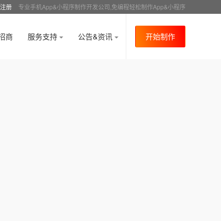
注册
专业手机App&小程序制作开发公司,免编程轻松制作App&小程序
招商
服务支持
公告&资讯
开始制作