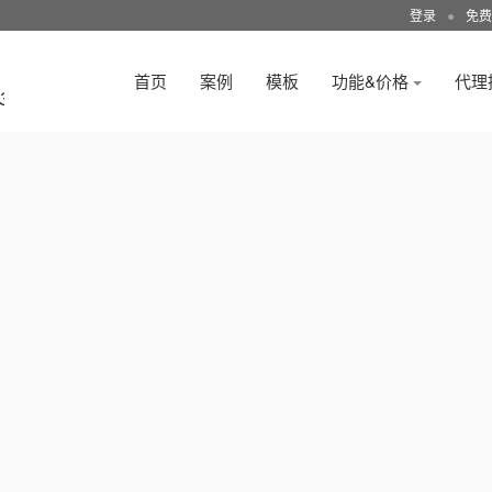
登录
●
免费
首页
案例
模板
功能&价格
代理
3