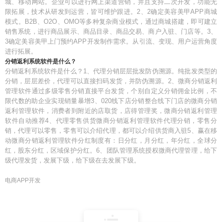
城、移动网站。企业可以进行网上渠道营销，并且支持二次开发，功能无
限拓展，技术从研发到运营，皆可维护跟进。2、2确定美容美甲APP商城
模式。B2B、O2O、OMO等多种复杂商业模式，通过商城搭建，即可建立
销售系统，进行商品展示、商品目录、商品交易、商户入驻、门店等。3、
3确定美容美甲上门预约APP开发制作需求。从引流、变现、用户运营角度
进行拓展。
分销返利系统软件是什么？
分销返利系统软件是什么？1、代理分销层层批发防伪溯源。纯批发类型的
分销，层层差价，代理可以直接扫码发货，并防伪溯源。2、微商分销返利
管理软件通过多级零售分销直接平台发货，个别自定义分销佣金比例，不
限代数的助企业实现销量暴增3、020线下店分销整合线下门店的微商分销
返利管理软件，消费者到附近的店取货，店得管理奖，微商分销返利管理
软件自动推荐4、代理零售供货微商分销返利管理软件代理分销，零售分
销，代理可以零售，零售可以介绍代理，都可以介绍供货商入驻5、赢在移
动微商分销返利管理软件分红制度有：日分红，月分红，年分红，全球分
红，股东分红，区域保护分红。6、团队管理系统授权微商代理管理，给下
级代理发货，发展下级，给下级在去发展下级。
电商APP开发