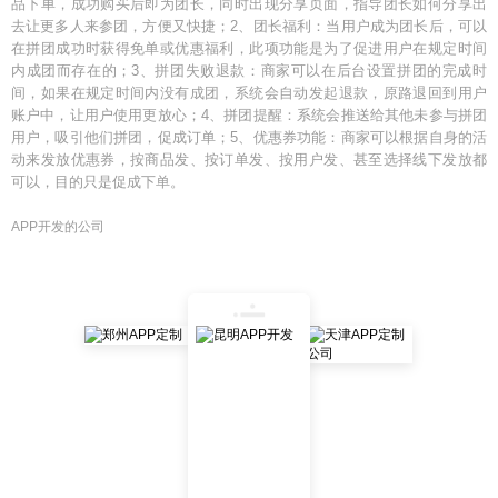
品下单，成功购买后即为团长，同时出现分享页面，指导团长如何分享出
去让更多人来参团，方便又快捷；2、团长福利：当用户成为团长后，可以
在拼团成功时获得免单或优惠福利，此项功能是为了促进用户在规定时间
内成团而存在的；3、拼团失败退款：商家可以在后台设置拼团的完成时
间，如果在规定时间内没有成团，系统会自动发起退款，原路退回到用户
账户中，让用户使用更放心；4、拼团提醒：系统会推送给其他未参与拼团
用户，吸引他们拼团，促成订单；5、优惠券功能：商家可以根据自身的活
动来发放优惠券，按商品发、按订单发、按用户发、甚至选择线下发放都
可以，目的只是促成下单。
APP开发的公司