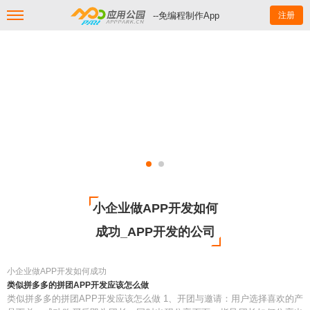
--免编程制作App
注册
小企业做APP开发如何
成功_APP开发的公司
小企业做APP开发如何成功
类似拼多多的拼团APP开发应该怎么做
类似拼多多的拼团APP开发应该怎么做 1、开团与邀请：用户选择喜欢的产