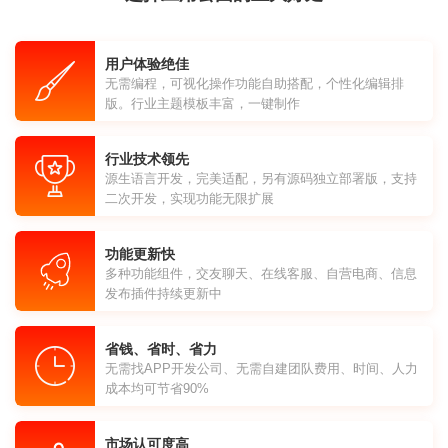
用户体验绝佳
无需编程，可视化操作功能自助搭配，个性化编辑排
版。行业主题模板丰富，一键制作
行业技术领先
源生语言开发，完美适配，另有源码独立部署版，支持
二次开发，实现功能无限扩展
功能更新快
多种功能组件，交友聊天、在线客服、自营电商、信息
发布插件持续更新中
省钱、省时、省力
无需找APP开发公司、无需自建团队费用、时间、人力
成本均可节省90%
市场认可度高