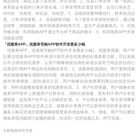
商品管理，商品上架下架管理，评论管理。2、交易订单管理：每一笔的订
单系统会有新的订单详情生成，订单管理售后退货管理，会员订单状态，
待付款、待发货、待自提、待收货。3、店铺浏览量销量排行，财务状况总
览、订单详情查看。4、其他销售功能：为了更多丰富销售的模式，通过微
店销售，拼团购物，限时抢购多种销售方式，提升产品销量模式。5、在线
导购功能：B2B电商APP通过平台对于商品的展示，6、B2B电商APP开发
功能及优势
「优惠券APP」优惠券导购APP软件开发要多少钱
「优惠券APP」优惠券导购APP软件开发要多少钱1、优惠券搜索。用户可
以通过优惠券APP软件来进行相关潜在优惠券的在线查看功能，可以发掘
出不少潜在的优惠券，让用户能够根据自身的渠道以及对于商品价位的心
仪度进行相对于商品的在线购买等等。2、优惠券链接跳转。用户复制优惠
券的链接能够实现跳转的功能，根据指定的电商平台信息内容进行跳转，
操作简单便捷，跳转成功之后，用户能够自由地查看到商品的信息化内
容，同时也能够发掘更多的优惠券信息。3、用户社群搭建。用户能够在优
惠券APP软件上搭建用户社群专区，同时社群搭建，更有利于用户分享优
惠链接，提高用户在平台上的购买欲望。4、平台佣金体系。每当有消费者
使用链接完成商品交易之后，链接的分享用户可以获得对应的赏金佣金，
越多人购买完成交易便能够获取更多的佣金体系。5、佣金。用户可以通过
佣金体现功能进行金额的体现，当达到一定的金额之后，即可完成。
生鲜电商APP开发