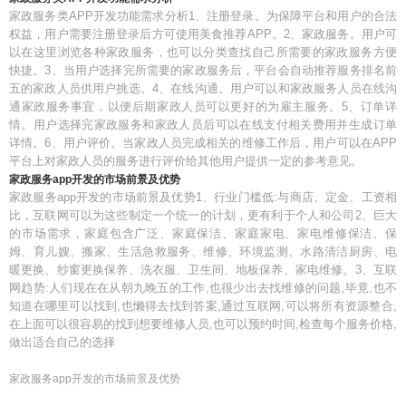
家政服务类APP开发功能需求分析1、注册登录。为保障平台和用户的合法
权益，用户需要注册登录后方可使用美食推荐APP。2、家政服务。用户可
以在这里浏览各种家政服务，也可以分类查找自己所需要的家政服务方便
快捷。3、当用户选择完所需要的家政服务后，平台会自动推荐服务排名前
五的家政人员供用户挑选。4、在线沟通。用户可以和家政服务人员在线沟
通家政服务事宜，以便后期家政人员可以更好的为雇主服务。5、订单详
情。用户选择完家政服务和家政人员后可以在线支付相关费用并生成订单
详情。6、用户评价。当家政人员完成相关的维修工作后，用户可以在APP
平台上对家政人员的服务进行评价给其他用户提供一定的参考意见。
家政服务app开发的市场前景及优势
家政服务app开发的市场前景及优势1、行业门槛低:与商店、定金、工资相
比，互联网可以为这些制定一个统一的计划，更有利于个人和公司2、巨大
的市场需求，家庭包含广泛、家庭保洁、家庭家电、家电维修保洁、保
姆、育儿嫂、搬家、生活急救服务、维修、环境监测、水路清洁厨房、电
暖更换、纱窗更换保养、洗衣服、卫生间、地板保养、家电维修。3、互联
网趋势:人们现在在从朝九晚五的工作,也很少出去找维修的问题,毕竟,也不
知道在哪里可以找到,也懒得去找到答案,通过互联网,可以将所有资源整合,
在上面可以很容易的找到想要维修人员,也可以预约时间,检查每个服务价格,
做出适合自己的选择
家政服务app开发的市场前景及优势