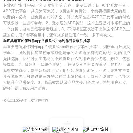
专业APP制作中APP的开发制作这几点一定要知道！1、APP开发平台，
APP开发平台一共分为两大类，收费的和免费的，小编要提醒大家的是，
收费的未必有一些免费的功能齐全，所以大家在选择APP开发平台的时候
可以多找一些进行参考。2、受欢迎的APP类型，这个主要是对市场行业的
一个分析，这点是很容易发现的，3、不清晰甚至表达不出你这个APP的主
题的话，用户都不会进来，还何来的留住用户一说。多下点功夫。
垂直类电商如何制作app？傻瓜式app制作开发软件推荐
垂直类电商如何制作app？傻瓜式app制作开发软件推荐1、列榜单（外卖类
榜单），通过提供销量榜单或好物清单的方式给没有明确购物目标的用户
提供选择，比如外卖类电商为不知道吃什么的用户提供优选、必吃、优惠
等选择。2、做评测（母婴类评测），评测类文章主要在食品、易耗品、如
母婴类的商品，新手妈妈对于宝宝用品即谨慎又迷茫，不过，评测文章要
具有说服力，可通过第三方平台在网上发起众测，既有了说服力，也能大
大提升产品曝光度。3、商品效果以及商品的使用全过程，并与用户互动、
解答问题，激发用户消费。
傻瓜式app制作开发软件推荐