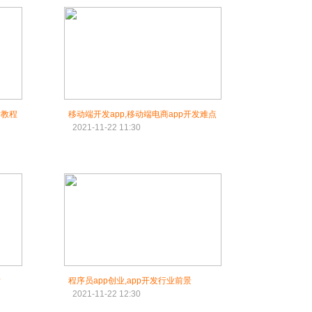
发教程
移动端开发app,移动端电商app开发难点
2021-11-22 11:30
发
程序员app创业,app开发行业前景
2021-11-22 12:30