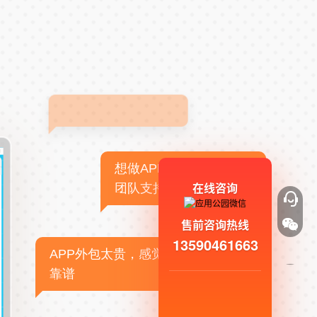
想做APP，但没有技术
在线咨询
团队支持
售前咨询热线
13590461663
APP外包太贵，感觉不
靠谱