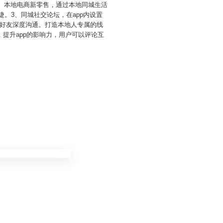
2、本地电商新零售，通过本地同城生活
捷。3、同城社交论坛，在app内设置
好友深度沟通。打造本地人专属的线
提升app的影响力，用户可以评论互