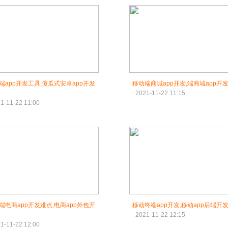
端app开发工具,傻瓜式安卓app开发
移动端商城app开发,端商城app开
2021-11-22 11:15
1-11-22 11:00
端电商app开发难点,电商app外包开
移动终端app开发,移动app后端开
2021-11-22 12:15
1-11-22 12:00