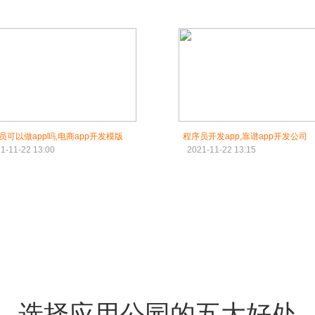
员可以做app吗,电商app开发模版
程序员开发app,靠谱app开发公司
1-11-22 13:00
2021-11-22 13:15
选择应用公园的五大好处