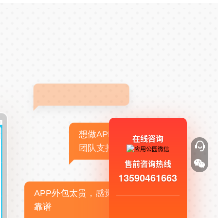
想做APP，但没有技术
在线咨询
团队支持
售前咨询热线
13590461663
APP外包太贵，感觉不
靠谱