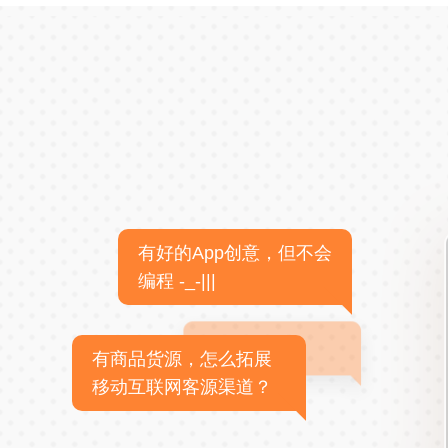
有好的App创意，但不会
编程 -_-|||
有商品货源，怎么拓展
移动互联网客源渠道？