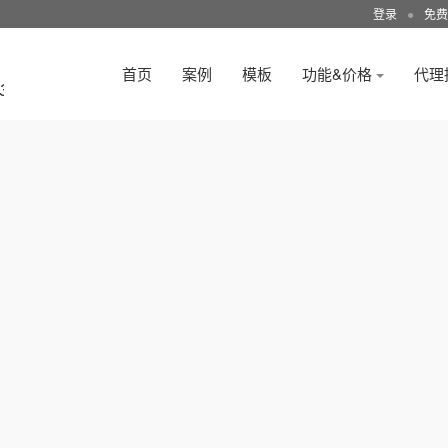
登录
●
免费
首页
案例
模板
功能&价格
代理
3