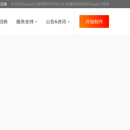
注册
专业手机App&小程序制作开发公司,免编程轻松制作App&小程序
招商
服务支持
公告&资讯
开始制作