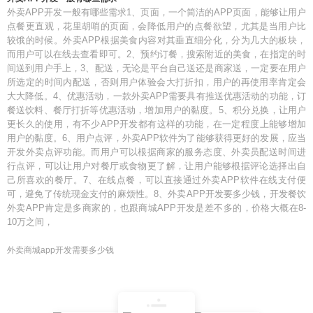
外卖APP开发一般有哪些需求1、页面，一个简洁的APP页面，能够让用户
点餐更直观，花里胡哨的页面，会降低用户的点餐欲望，尤其是当用户比
较饿的时候。外卖APP根据美食内容对其垂直细分化，分为几大的板块，
而用户可以在线去查看即可。2、预约订餐，搜索附近的美食，在指定的时
间送到用户手上，3、配送，无论是平台自己送还是商家送，一定要在用户
所选定的时间内配送，否则用户体验会大打折扣，用户的再使用率肯定会
大大降低。4、优惠活动，一款外卖APP需要具有推送优惠活动的功能，订
餐送饮料、餐厅打折等优惠活动，增加用户的黏度。5、积分兑换，让用户
更长久的使用，有不少APP开发都有这样的功能，在一定程度上能够增加
用户的黏度。6、用户点评，外卖APP软件为了能够获得更好的发展，应当
开发外卖点评功能。而用户可以根据商家的服务态度、外卖员配送时间进
行点评，可以让用户对餐厅或食物更了解，让用户能够根据评论选择出自
己所喜欢的餐厅。7、在线点餐，可以直接通过外卖APP软件在线支付便
可，避免了传统现金支付的麻烦性。8、外卖APP开发要多少钱，开发餐饮
外卖APP肯定是多商家的，也跟商城APP开发是差不多的，价格大概在8-
10万之间，
外卖商城app开发需要多少钱