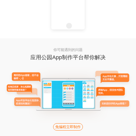
你可能遇到的问题
应用公园App制作平台帮你解决
免编程立即制作