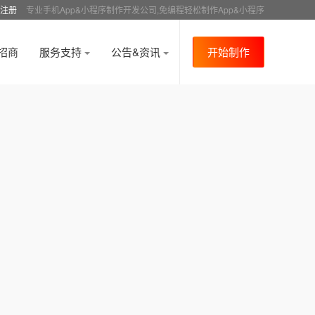
注册
专业手机App&小程序制作开发公司,免编程轻松制作App&小程序
招商
服务支持
公告&资讯
开始制作