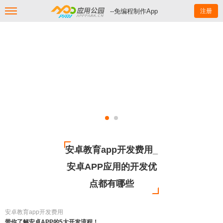
--免编程制作App
注册
安卓教育app开发费用_
安卓APP应用的开发优
点都有哪些
安卓教育app开发费用
带你了解安卓APP的5大开发流程！