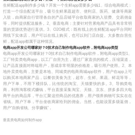
生鲜配送app制作多少钱？开发一个生鲜app需要多少钱1、综合电商模式：
打造一个综合配送平台，吸引生鲜果蔬超市、便利店、医药、健康等商家
入驻，由商家自行管理各自的产品店铺平台收取商家的入驻费、交易佣金
等，同时提供配送服务。2、垂直电商：主要针对劳累电商产品具有非常明
显的货源优势进行直供。3、O2O模式：既有线上的生鲜配送app平台同时
用线下实体店，用户可以在线上购买，也可以到门店自提。大多数自营生
鲜，配送app都属于这种情况。
电商app开发公司哪家好？0技术自己制作电商app软件，附电商app类型
电商app开发公司哪家好？0技术自己制作电商app软件，附电商app类型1、
工厂特卖类电商app，以工厂自营为主，通过厂家直供的模式，压缩渠道，
让产品直接面对终端用户，形成非常明显的价格差，吸引用户使用。2、本
地外卖类电商，主要是本地、同城类的电商商城app软件，用户在app上可
以购买本地商家产品，以餐饮美食为主，超市、生鲜、果蔬、鲜花等等，
用户下单，不用下楼排队，比传统的淘宝、天猫要快的多。3、导购类电
商，利用淘客模式赚钱，平台直接采集淘宝、天猫、京东、拼多多四大电
商平台的商品库，平台汇聚这些商品的优惠券，用户领券购物可实实在在
省钱。用户下单，平台坐收商家给到的佣金。当然，也能设置多级返佣，
用户“自购省钱、分享赚钱”，
垂直类电商如何制作app