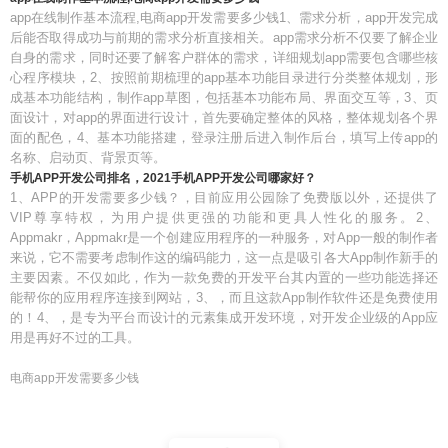
app在线制作基本流程,电商app开发需要多少钱1、需求分析，app开发完成
后能否取得成功与前期的需求分析直接相关。app需求分析不仅要了解企业
自身的需求，同时还要了解客户群体的需求，详细规划app需要包含哪些核
心程序模块，2、按照前期梳理的app基本功能目录进行分类整体规划，形
成基本功能结构，制作app草图，包括基本功能布局、界面交互等，3、页
面设计，对app的界面进行设计，首先要确定整体的风格，整体规划各个界
面的配色，4、基本功能搭建，登录注册后进入制作后台，填写上传app的
名称、启动页、背景页等。
手机APP开发公司排名，2021手机APP开发公司哪家好？
1、APP的开发需要多少钱？，目前应用公园除了免费版以外，还提供了
VIP尊享特权，为用户提供更强的功能和更具人性化的服务。2、
Appmakr，Appmakr是一个创建应用程序的一种服务，对App一般的制作者
来说，它不需要考虑制作这的编码能力，这一点是吸引各大App制作新手的
主要因素。不仅如此，作为一款免费的开发平台其内置的一些功能选择还
能帮你的应用程序连接到网站，3、，而且这款App制作软件还是免费使用
的！4、，是专为平台而设计的元素集成开发环境，对开发企业级的App应
用是再好不过的工具。
电商app开发需要多少钱