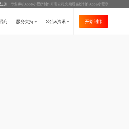
注册
专业手机App&小程序制作开发公司,免编程轻松制作App&小程序
招商
服务支持
公告&资讯
开始制作