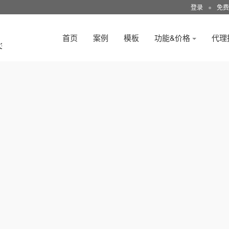
登录
●
免费
首页
案例
模板
功能&价格
代理
3