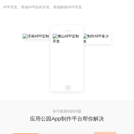
APP开发、商城APP如何开发、商城购物APP开发
你可能遇到的问题
应用公园App制作平台帮你解决