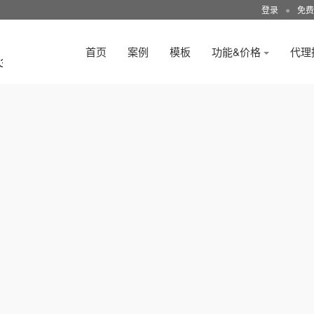
登录
●
免费
首页
案例
模板
功能&价格
代理
3