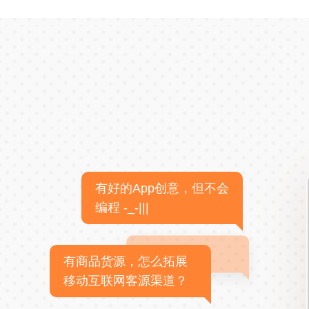
有好的App创意，但不会
编程 -_-|||
有商品货源，怎么拓展
移动互联网客源渠道？