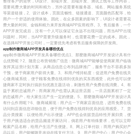
整理客户的需求，UI设计、前端开发、后端开发、测试上线等工作内容，
需要耗费大量的时间和精力，另外还需要有服务器、域名、网站服务系统
等渠道链接，2、设计成本，页面流畅性、链接通道、页面颜色匹配等，给
用户一个舒适的使用体验。因此，在众多因素的影响下，UI设计者需要花
费大量的时间、金钱和精力来开发商城APP应用程序。3、售后服务，一个
APP开发完成后，没有一个人可以保证它永远不出现问题，而当APP出现
问题时，同时，当APP需要升级服务时，也需要花费一定的成本。因此，
在选择APP开发公司时，一定要优先考虑有售后服务保障的开发商。
app制作微商城APP开发具备哪些优点
app制作微商城APP开发具备哪些优点1、那麼微商城APP开发设计具有什
么优势呢？2、随意公布营销推广信息：微商城APP能够促使商家用户临场
发挥其运营计划方案，从商品信息公布到品牌推广，服务平台不容易多加
干预，便于商家用户获得大量。3、和用户维持粘度：促进用户免费在线关
心微商城系统，便于顾客免费在线得到优良的买东西感受，此外也可以便
捷商家不定时执行搞折扣优惠主题活动，刺激性用户免费在线消費。4、有
益于累积忠诚用户：而商家用户也需认真运营店面，一旦店面累积了一定
的忠诚用户，给大家生活产生一定的便捷。5、那麼微商城APP开发设计具
有什么作用呢？6、微商城展现：用户点一下商家店面信息，进而免费在线
访问到店面信息详细信息，便于用户免费在线得到优良的应用感受。7、货
品分类搜索：以便给用户出示便捷，APP也会依据货品特性开展归类，便
于用户挑选适合的货品频道开展访问，倘若用户有特殊要求，也可以立即
检索产品名称，给用户生活产生便捷。8、网上订单付款：而用户购买好产
品以后，用户能够随意改动在线支付方法。9、用户用户中心：用户中心会