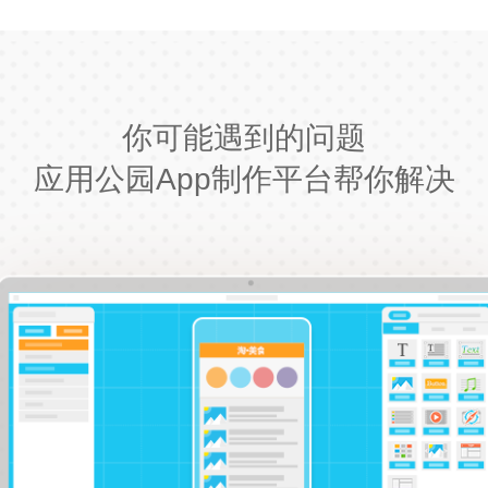
你可能遇到的问题
应用公园App制作平台帮你解决