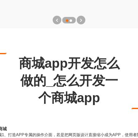
商城app开发怎么
做的_怎么开发一
个商城app
商城
城1、打造APP专属的操作介面，若是把网页版设计直接缩小成为APP，使用