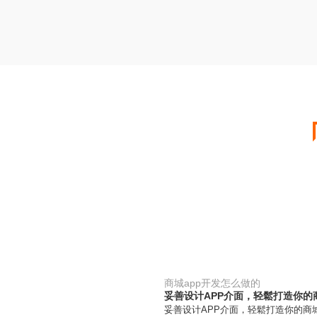
商城app开发怎么做的
妥善设计APP介面，轻鬆打造你的
妥善设计APP介面，轻鬆打造你的商