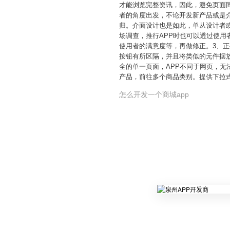
才能浏览完整资讯，因此，避免页面
者的角度出发，不论开发新产品或是
归。介面设计也是如此，单从设计者
场调查，推行APP时也可以透过使用
使用者的满意度等，再做修正。3、
按钮有所区隔，并且将类似的元件摆
全的单一页面，APP不同于网页，
产品，前往多个商品类别。提供下拉
怎么开发一个商城app