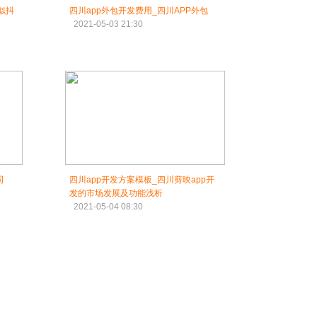
似抖
四川app外包开发费用_四川APP外包
2021-05-03 21:30
司
四川app开发方案模板_四川剪映app开
发的市场发展及功能浅析
2021-05-04 08:30