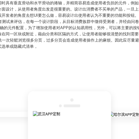
同时具有垂直滑动和水平滑动的捲轴，并精简容易造成使用者负担的元件，例如：
介面设计，从使用者角度出发是很重要的。设计出消费者不买单的产品，一旦上
或开发者的角度去想UI要怎么做，容易设计出使用者认为不重要的功能和按钮
者测试来评估，在每一个设计阶段，从目标消费族群中徵得受测者，并经由问卷
正确的元件配置，为了增加使用者对APP的认知易用性，另外，可以将主要的按
放在同一区块或附近，藉由分类和区隔的方式，让使用者能够很清楚的找到需要
无法一次轻鬆浏览很多分页，过多分页会造成使用者操作上的麻烦。因此应尽量
式选单或隐藏式清单，