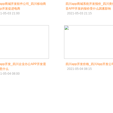
app商城开发软件公司_四川移动商
四川app商城系统开发报价_四川类
pp开发促进电商
音APP开发的报价受什么因素影响
1-05-03 21:00
2021-05-03 21:15
app开发_四川企业办公APP开发需
四川app开发价格_四川App开发公
意什么
2021-05-04 08:15
1-05-04 08:00