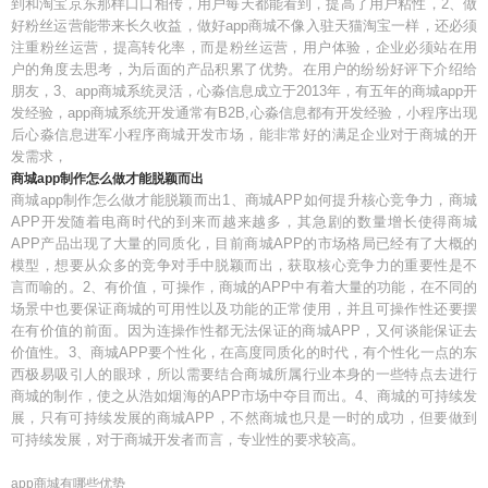
到和淘宝京东那样口口相传，用户每天都能看到，提高了用户粘性，2、做
好粉丝运营能带来长久收益，做好app商城不像入驻天猫淘宝一样，还必须
注重粉丝运营，提高转化率，而是粉丝运营，用户体验，企业必须站在用
户的角度去思考，为后面的产品积累了优势。在用户的纷纷好评下介绍给
朋友，3、app商城系统灵活，心淼信息成立于2013年，有五年的商城app开
发经验，app商城系统开发通常有B2B,心淼信息都有开发经验，小程序出现
后心淼信息进军小程序商城开发市场，能非常好的满足企业对于商城的开
发需求，
商城app制作怎么做才能脱颖而出
商城app制作怎么做才能脱颖而出1、商城APP如何提升核心竞争力，商城
APP开发随着电商时代的到来而越来越多，其急剧的数量增长使得商城
APP产品出现了大量的同质化，目前商城APP的市场格局已经有了大概的
模型，想要从众多的竞争对手中脱颖而出，获取核心竞争力的重要性是不
言而喻的。2、有价值，可操作，商城的APP中有着大量的功能，在不同的
场景中也要保证商城的可用性以及功能的正常使用，并且可操作性还要摆
在有价值的前面。因为连操作性都无法保证的商城APP，又何谈能保证去
价值性。3、商城APP要个性化，在高度同质化的时代，有个性化一点的东
西极易吸引人的眼球，所以需要结合商城所属行业本身的一些特点去进行
商城的制作，使之从浩如烟海的APP市场中夺目而出。4、商城的可持续发
展，只有可持续发展的商城APP，不然商城也只是一时的成功，但要做到
可持续发展，对于商城开发者而言，专业性的要求较高。
app商城有哪些优势