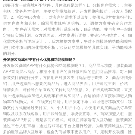
想要开发一款商城APP软件，具体流程是怎样？1、分析客户需求：，主要
包括：业务基本流程、主要功能模块叙述、开发周期和报价，开发人员配
置。2、拟定初步方案：，对客户的需求予以回复，提供实现方案和报价以
供客户参考和选择，编写需求规格说明书。3、调整方案并确定合作意
向：，客户确认需求，对需求进行系统分析，确定功能。并与客户一起制
定项目实施计划。双方以面谈、对方案进行调整，并确定合作意向。4、细
化需求分析与详细设计：，我方根据方案书，争对不同模块的功能和规格
进行软件项目的细化需求分析，涉及到功能模块的具体实现、子功能模块
的划分、
开发服装商城APP有什么优势和功能模块呢？
开发服装商城APP有什么优势和功能模块呢？1、商品展示功能，服装商城
APP首页展示商品，根据不用用户的喜好做相应的热门商品推荐。对不同
服装类目的进行分类，方便用户对服装类目商品进行查找。2、商品详情介
绍，用户选择自己想要的商品后，进入商品界面，用户通过主图、价格、
详情页面、评价等介绍直观的了解到商品信息。3、在线购物车功能，直接
线上选择商品添加进入购物车在线购买商品，合适的商品直接添加进入购
物车在线购买。4、在线支付功能，用户决定下单，即可进行移动支付，移
动支付方式能通过支付宝、5、个人用户中心，方便用户购买商品的订单查
询以及联系在线客服，用户账号信息、系统设置等。6、商家加盟入驻，服
装商城APP开发，若是多商户模式。可以在商家端有入驻功能，服装商家
通过平台入驻审核，通过后即可在平台上进行经营。为服装商城提供了更
多的服装品牌入驻展示，也会为商城带来更多用户。7、定制开发功能，除