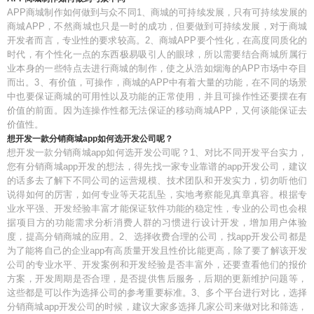
APP商城制作如何做到与众不同1、商城的可持续发展，只有可持续发展的
商城APP，不然商城也只是一时的成功，但要做到可持续发展，对于商城
开发者而言，专业性的要求较高。2、商城APP要个性化，在高度同质化的
时代，有个性化一点的东西极易吸引人的眼球，所以需要结合商城所属行
业本身的一些特点去进行商城的制作，使之从浩如烟海的APP市场中夺目
而出。3、有价值，可操作，商城的APP中有着大量的功能，在不同的场景
中也要保证商城的可用性以及功能的正常使用，并且可操作性还要摆在有
价值的前面。因为连操作性都无法保证的移动商城APP，又何谈能保证去
价值性。
想开发一款分销商城app如何选开发公司呢？
想开发一款分销商城app如何选开发公司呢？1、对比不同开发平台实力，
您有分销商城app开发的想法，得先找一家专业靠谱的app开发公司，建议
的话多去了解下不同公司的运营规模、技术团队和开发实力，切勿听他们
说得如何的厉害，如何专业等天花乱坠，实地考察能见真章真容。根据专
业水平强、开发经验丰富才能保证软件功能的稳定性，专业的公司也会根
据项目方的功能需求分析消费人群的习惯进行设计开发，增加用户体验
度，提高分销商城的应用。2、选择收费合理的公司，找app开发公司都是
为了能将自己的企业app有高质量开发且性价比能更高，除了要了解该开发
公司的专业水平、开发案例和开发经验是否丰富外，还要查看他们的报价
方案，开发周期是否合理，是否提供售后服务，后期的更新维护问题等，
这些都是可以作为选择公司的参考重要标准。3、多个平台进行对比，选择
分销商城app开发公司的时候，建议大家多选择几家公司来做对比和筛选，