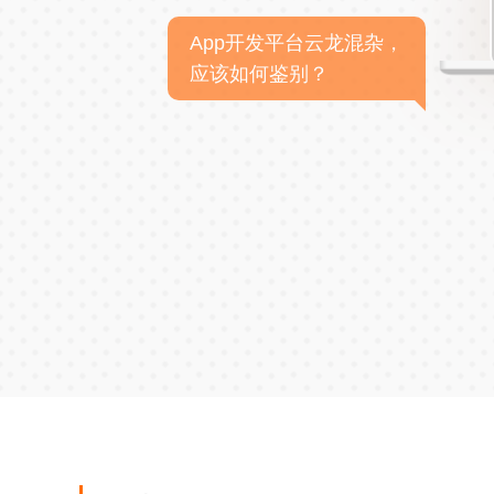
App开发平台云龙混杂，
应该如何鉴别？