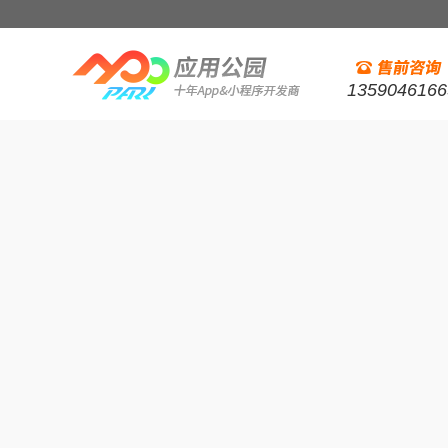
1359046166