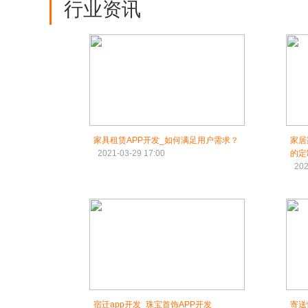
行业资讯
家具租赁APP开发_如何满足用户需求？
家居
2021-03-29 17:00
的定
202
宿迁app开发_珠宝首饰APP开发
寄送