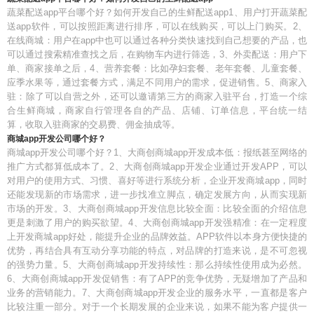
蔬菜配送app平台哪个好？如何开发自己的生鲜配送app1、用户打开蔬菜配
送app软件，可以按照距离进行排序，可以在线购买，可以上门购买。2、
在线商城：用户在app中也可以通过各种分类快速找到自己想要的产品，也
可以通过搜索精准查找之后，在购物车内进行筛选，3、外卖配送：用户下
单、商家接单之后，4、营养套餐：比如孕妇套餐、老年套餐、儿童套餐、
应季水果等，通过套餐方式，满足不同用户的需求，促进销售。5、商家入
驻：除了可以自营之外，还可以邀请第三方的商家入驻平台，打造一个综
合生鲜商城，商家自行管理各自的产品、店铺、订单信息，平台统一结
算，收取入驻商家的交易费、佣金抽成等。
商城app开发公司哪个好？
商城app开发公司哪个好？1、大商创商城app开发成本低：报纸甚至网络的
推广方式都算低成本了。2、大商创商城app开发企业通过开发APP，可以
对用户的使用方式、习惯、喜好等进行系统分析，企业开发商城app，同时
还能发现新的市场需求，进一步找准立脚点，确定发展方向，从而实现新
市场的开发。3、大商创商城app开发信息比较全面：比较全面的介绍信息
更是刺激了用户的购买欲望。4、大商创商城app开发强精准：在一定程度
上开发商城app好处，能提升企业的品牌效益。APP软件以本身方便快捷的
优势，再结合具有互动分享功能的特点，对品牌的打造来说，是不可忽视
的强势力量。5、大商创商城app开发持续性：那么持续性使用成为必然。
6、大商创商城app开发促销售：有了APP的竞争优势，无疑增加了产品和
业务的营销能力。7、大商创商城app开发企业的服务水平，一直都是客户
比较注重一部分。对于一个长期发展的企业来说，如果不能为客户提供一