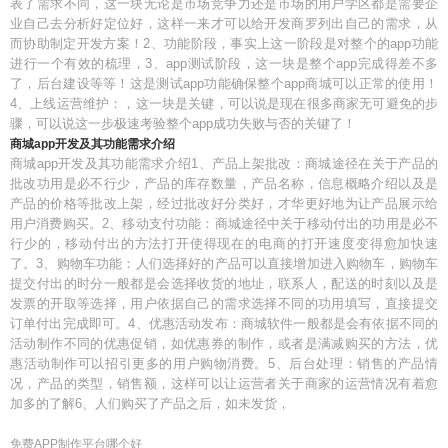
表了需求不同，这一块无论是市场竞争力还是市场的用户学区都是需要企
业自己去分析好定位好，这样一来才可以给开发商罗列出自己的需求，从
而协助制定开发方案！2、功能阶段，事实上这一阶段是对整个的app功能
进行一个有效的梳理，3、app测试阶段，这一块是整个app完成得差不多
了，后台建设等等！这是测试app功能确保整个app商城可以正常的使用！
4、上线运营维护：，这一块是关键，可以说是现在很多商家无可避免的步
骤，可以说这一步极速考验整个app成功失败与否的关键了！
商城app开发及其功能需求介绍
商城app开发及其功能需求介绍1、产品上架批改：商城途径在关于产品的
批改功用是必不行少，产品的库存数量，产品名称，信息概略介绍以及是
产品的价格等批改上架，经过批改好分类好，才华更好地为让产品展示给
用户消费购买。2、移动支付功能：商城途径中关于移动付出的功用是必不
行少的，移动付出的方法打开使得现在的电商的打开速度变得愈加快速
了。3、购物车功能：人们选择好的产品可以直接增加进入购物车，购物车
提交付出的时分一般都是会选择收货的地址，联系人，配送的时刻以及是
发票的开取等选择，用户依据自己的需求选择不同的功用填写，直接提交
订单付出完成即可。4、优惠活动发布：商城软件一般都是会有依据不同的
活动制作不同的优惠促销，如优惠券的制作，或者是满减购买的方法，优
惠活动制作可以招引更多的用户购物消费。5、后台处理：销售的产品情
况，产品的类型，销售额，这样可以让运营者关于商家的运营情况有着愈
加多的了解6、人们购买了产品之后，如未发货，
免费APP制作平台哪个好