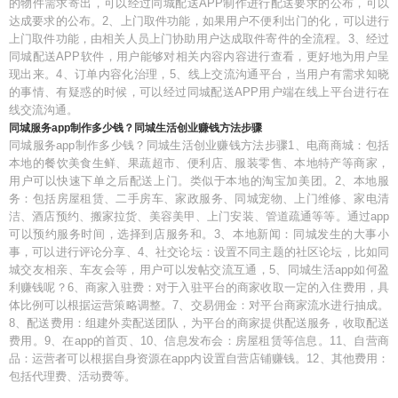
的物件需求寄出，可以经过同城配送APP制作进行配送要求的公布，可以
达成要求的公布。2、上门取件功能，如果用户不便利出门的化，可以进行
上门取件功能，由相关人员上门协助用户达成取件寄件的全流程。3、经过
同城配送APP软件，用户能够对相关内容内容进行查看，更好地为用户呈
现出来。4、订单内容化治理，5、线上交流沟通平台，当用户有需求知晓
的事情、有疑惑的时候，可以经过同城配送APP用户端在线上平台进行在
线交流沟通。
同城服务app制作多少钱？同城生活创业赚钱方法步骤
同城服务app制作多少钱？同城生活创业赚钱方法步骤1、电商商城：包括
本地的餐饮美食生鲜、果蔬超市、便利店、服装零售、本地特产等商家，
用户可以快速下单之后配送上门。类似于本地的淘宝加美团。2、本地服
务：包括房屋租赁、二手房车、家政服务、同城宠物、上门维修、家电清
洁、酒店预约、搬家拉货、美容美甲、上门安装、管道疏通等等。通过app
可以预约服务时间，选择到店服务和。3、本地新闻：同城发生的大事小
事，可以进行评论分享、4、社交论坛：设置不同主题的社区论坛，比如同
城交友相亲、车友会等，用户可以发帖交流互通，5、同城生活app如何盈
利赚钱呢？6、商家入驻费：对于入驻平台的商家收取一定的入住费用，具
体比例可以根据运营策略调整。7、交易佣金：对平台商家流水进行抽成。
8、配送费用：组建外卖配送团队，为平台的商家提供配送服务，收取配送
费用。9、在app的首页、10、信息发布会：房屋租赁等信息。11、自营商
品：运营者可以根据自身资源在app内设置自营店铺赚钱。12、其他费用：
包括代理费、活动费等。