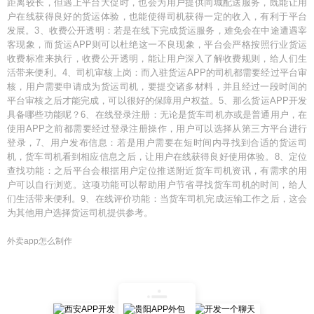
距离较长，但遇上平台大促时，也会为用户提供同城配送服务，既能让用
户在线获得良好的货运体验，也能使得司机获得一定的收入，有利于平台
发展。3、收费公开透明：若是在线下完成货运服务，难免会在中途遭遇宰
客现象，而货运APP则可以杜绝这一不良现象，平台会严格按照行业货运
收费标准来执行，收费公开透明，能让用户深入了解收费规则，给人们生
活带来便利。4、司机审核上岗：而入驻货运APP的司机都需要经过平台审
核，用户需要申请成为货运司机，要提交诸多材料，并且经过一段时间的
平台审核之后才能完成，可以很好的保障用户权益。5、那么货运APP开发
具备哪些功能呢？6、在线登录注册：无论是货车司机亦或是普通用户，在
使用APP之前都需要经过登录注册操作，用户可以选择从第三方平台进行
登录，7、用户发布信息：若是用户需要在短时间内寻找到合适的货运司
机，货车司机看到相应信息之后，让用户在线获得良好使用体验。8、定位
查找功能：之后平台会根据用户定位推送附近货车司机资讯，有需求的用
户可以自行浏览。这项功能可以帮助用户节省寻找货车司机的时间，给人
们生活带来便利。9、在线评价功能：当货车司机完成运输工作之后，这会
为其他用户选择货运司机提供参考。
外卖app怎么制作