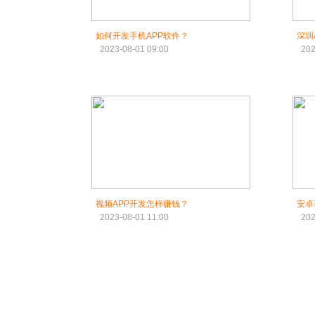
如何开发手机APP软件？
深圳
2023-08-01 09:00
202
视频APP开发怎样赚钱？
安卓
2023-08-01 11:00
202