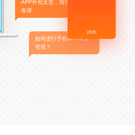
APP外包太贵，感觉不
靠谱
[关闭]
如何进行手机APP商业
变现？