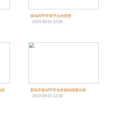
移动APP开发平台的优势
2023-08-01 10:30
选好
影响手机APP开发价格的因素分析
2023-08-01 12:30