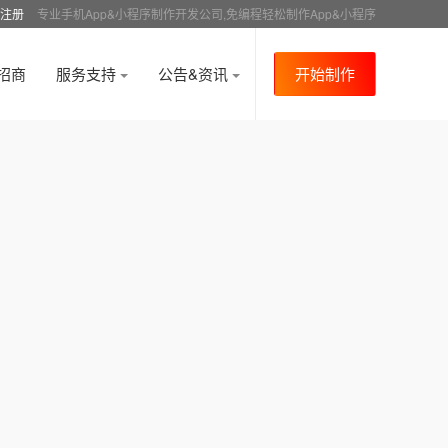
注册
专业手机App&小程序制作开发公司,免编程轻松制作App&小程序
招商
服务支持
公告&资讯
开始制作