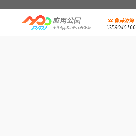
1359046166