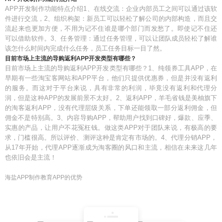
APP开发制作功能特点介绍1、在线交流：企业内部员工之间可以通过该软
件进行交流，2、组织构架：新员工可以轻松了解公司的内部构造，而且交
流起来也更加方便，不用为记不住谁是哪个部门而发愁了。即使记不住还
可以借助软件。3、任务管理：通过任务管理，可以让团队成员轻松了解谁
该怎什么时间内完成什么任务，员工任务目标一目了然。
目前市场上主流的导购返利APP开发类型有哪些？
目前市场上主流的导购返利APP开发类型有哪些？1、纯领券工具APP，在
早期有一些淘宝客网站和APP平台，他们只提供优惠券，但是并没有返利
的服务。而这对于平台来说，具有非常的利润，毕竟没有返利和代理分
润，但是这种APP的发展前景不太好。2、返利APP，羊毛省钱是美柚旗下
的淘客返利APP，没有代理层级关系，下单还能领取一部分返利佣金，但
佣金不是特别高。3、内容导购APP，帮助用户找到口碑好，爆款、应季、
实惠的产品，让用户不花冤枉钱。做这类APP对于团队来说，有极高的要
求，门槛很高。所以评价、测评这种是肯定有市场的。4、代理分销APP，
从17年开始，代理APP逐渐成为淘客圈的风口和主流，相信在未来这几年
也依旧会是主流！
海盐APP制作教育APP的优势