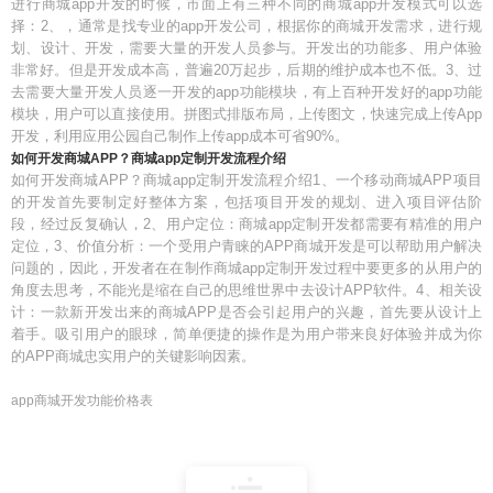
进行商城app开发的时候，市面上有三种不同的商城app开发模式可以选
择：2、，通常是找专业的app开发公司，根据你的商城开发需求，进行规
划、设计、开发，需要大量的开发人员参与。开发出的功能多、用户体验
非常好。但是开发成本高，普遍20万起步，后期的维护成本也不低。3、过
去需要大量开发人员逐一开发的app功能模块，有上百种开发好的app功能
模块，用户可以直接使用。拼图式排版布局，上传图文，快速完成上传App
开发，利用应用公园自己制作上传app成本可省90%。
如何开发商城APP？商城app定制开发流程介绍
如何开发商城APP？商城app定制开发流程介绍1、一个移动商城APP项目
的开发首先要制定好整体方案，包括项目开发的规划、进入项目评估阶
段，经过反复确认，2、用户定位：商城app定制开发都需要有精准的用户
定位，3、价值分析：一个受用户青睐的APP商城开发是可以帮助用户解决
问题的，因此，开发者在在制作商城app定制开发过程中要更多的从用户的
角度去思考，不能光是缩在自己的思维世界中去设计APP软件。4、相关设
计：一款新开发出来的商城APP是否会引起用户的兴趣，首先要从设计上
着手。吸引用户的眼球，简单便捷的操作是为用户带来良好体验并成为你
的APP商城忠实用户的关键影响因素。
app商城开发功能价格表