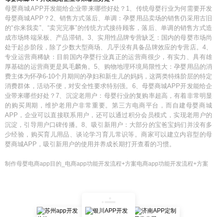
母婴商城APP开发能给企业带来哪些好处？1、传统母婴行业为何需要开发
母婴商城APP？2、销售方式落后、单调：孕婴用品卖场的销售仍采用古旧
的“你来我卖”、“卖完完事”的传统方式接待顾客，落后、单调的销售方式造
成市场终端呆板、产品滞销。3、实用性品牌专营缺乏：国内的母婴市场尚
处于起步阶段，除了少数大型商场、几乎没有具备品牌效应的专营店。4、
专业运营商稀缺：目前国内孕婴行业真正的运营商很少，有实力、具有雄
厚基础的运营商更是凤毛麟角。5、购物地理环境局限性大：孕婴用品的消
费主体为怀孕6-10个月期间的孕妇和新生儿的妈妈，这两类特殊阶层的特定
消费群体，活动不便，对安全性要求特别强。6、母婴商城APP开发能给企
业带来哪些好处？7、沉淀老用户：母婴行业的复购率超高，有着非常明显
的购买周期，维护老用户非常重要。第三方电商平台，而自建母婴商城
APP，企业可以直接联系用户，还可以通过积分会员模式，实现老用户的
沉淀，引导用户口碑传播。8、吸引新用户：大部分的宝爸宝妈们并没有多
少经验，购买育儿用品、谈论学习育儿常识等。商家可以建立内容型的母
婴商城APP，吸引新用户的使用并养成长期打开查看的习惯。
制作母婴电商app目的_电商app功能开发流程+方案电商app功能开发流程+方案