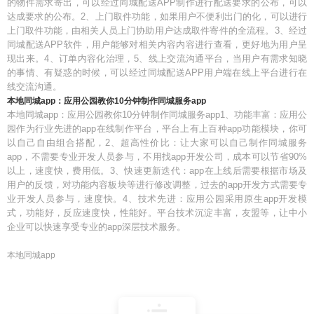
的物件需求寄出，可以经过同城配送APP制作进行配送要求的公布，可以
达成要求的公布。2、上门取件功能，如果用户不便利出门的化，可以进行
上门取件功能，由相关人员上门协助用户达成取件寄件的全流程。3、经过
同城配送APP软件，用户能够对相关内容内容进行查看，更好地为用户呈
现出来。4、订单内容化治理，5、线上交流沟通平台，当用户有需求知晓
的事情、有疑惑的时候，可以经过同城配送APP用户端在线上平台进行在
线交流沟通。
本地同城app：应用公园教你10分钟制作同城服务app
本地同城app：应用公园教你10分钟制作同城服务app1、功能丰富：应用公
园作为行业先进的app在线制作平台，平台上有上百种app功能模块，你可
以自己自由组合搭配，2、超高性价比：让大家可以自己制作同城服务
app，不需要专业开发人员参与，不用找app开发公司，成本可以节省90%
以上，速度快，费用低。3、快速更新迭代：app在上线后需要根据市场及
用户的反馈，对功能内容板块等进行修改调整，过去的app开发方式需要专
业开发人员参与，速度快。4、技术先进：应用公园采用原生app开发模
式，功能好，反应速度快，性能好。平台技术沉淀丰富，友盟等，让中小
企业可以快速享受专业的app深层技术服务。
本地同城app