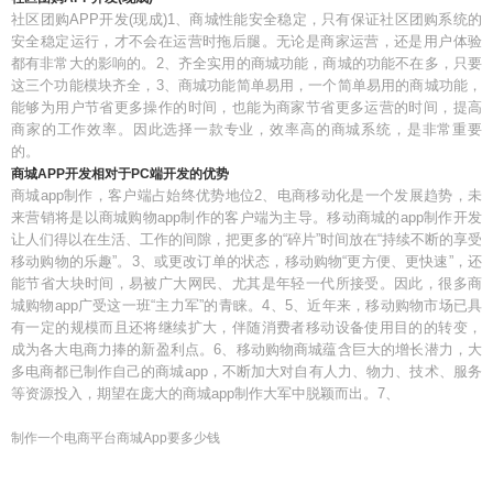
社区团购APP开发(现成)1、商城性能安全稳定，只有保证社区团购系统的
安全稳定运行，才不会在运营时拖后腿。无论是商家运营，还是用户体验
都有非常大的影响的。2、齐全实用的商城功能，商城的功能不在多，只要
这三个功能模块齐全，3、商城功能简单易用，一个简单易用的商城功能，
能够为用户节省更多操作的时间，也能为商家节省更多运营的时间，提高
商家的工作效率。因此选择一款专业，效率高的商城系统，是非常重要
的。
商城APP开发相对于PC端开发的优势
商城app制作，客户端占始终优势地位2、电商移动化是一个发展趋势，未
来营销将是以商城购物app制作的客户端为主导。移动商城的app制作开发
让人们得以在生活、工作的间隙，把更多的“碎片”时间放在“持续不断的享受
移动购物的乐趣”。3、或更改订单的状态，移动购物“更方便、更快速”，还
能节省大块时间，易被广大网民、尤其是年轻一代所接受。因此，很多商
城购物app广受这一班“主力军”的青睐。4、5、近年来，移动购物市场已具
有一定的规模而且还将继续扩大，伴随消费者移动设备使用目的的转变，
成为各大电商力捧的新盈利点。6、移动购物商城蕴含巨大的增长潜力，大
多电商都已制作自己的商城app，不断加大对自有人力、物力、技术、服务
等资源投入，期望在庞大的商城app制作大军中脱颖而出。7、
制作一个电商平台商城App要多少钱